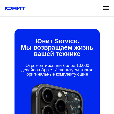
Юнит Service.
Мы возвращаем жизнь
вашей технике
Отремонтировали более 10.000
девайсов Apple. Используем только
оригинальные комплектующие