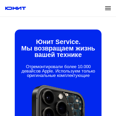
Юнит Service.
Мы возвращаем жизнь
вашей технике
Отремонтировали более 10.000
девайсов Apple. Используем только
оригинальные комплектующие