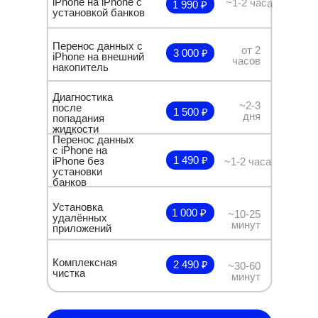
iPhone на iPhone с
~1-2 часа
1 990 ₽
установкой банков
Перенос данных с
от 2
3 000 ₽
iPhone на внешний
часов
накопитель
Диагностика
~2-3
после
1 500 ₽
дня
попадания
жидкости
Перенос данных
с iPhone на
1 490 ₽
iPhone без
~1-2 часа
установки
банков
Установка
1 000 ₽
~10-25
удалённых
минут
приложений
Комплексная
2 490 ₽
~30-60
чистка
минут