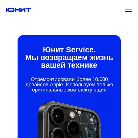
Юнит Service.
Мы возвращаем жизнь
вашей технике
Отремонтировали более 10.000
девайсов Apple. Используем только
оригинальные комплектующие