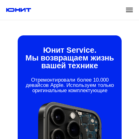
Юнит Service.
Мы возвращаем жизнь
вашей технике
Отремонтировали более 10.000
девайсов Apple. Используем только
оригинальные комплектующие