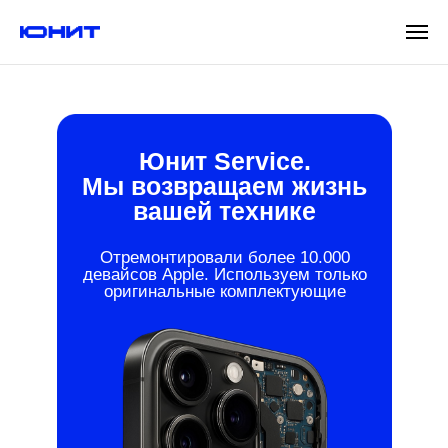
Юнит Service.
Мы возвращаем жизнь
вашей технике
Отремонтировали более 10.000
девайсов Apple. Используем только
оригинальные комплектующие