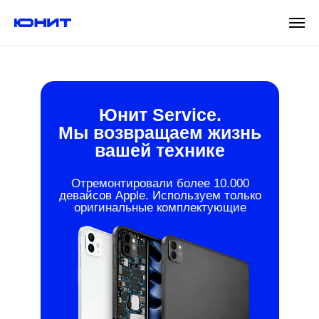
Юнит Service.
Мы возвращаем жизнь
вашей технике
Отремонтировали более 10.000
девайсов Apple. Используем только
оригинальные комплектующие