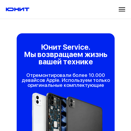
Юнит Service.
Мы возвращаем жизнь
вашей технике
Отремонтировали более 10.000
девайсов Apple. Используем только
оригинальные комплектующие